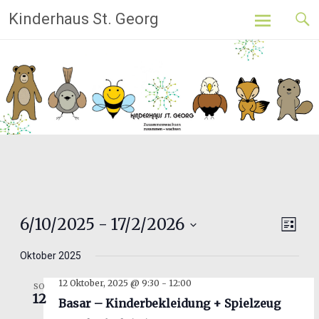
Skip
Kinderhaus St. Georg
to
content
Ansi
6/10/2025
 - 
17/2/2026
Ver
Liste
Datum
Ans
Navi
Oktober 2025
wählen.
Nav
12 Oktober, 2025 @ 9:30
-
12:00
SO
12
Basar – Kinderbekleidung + Spielzeug