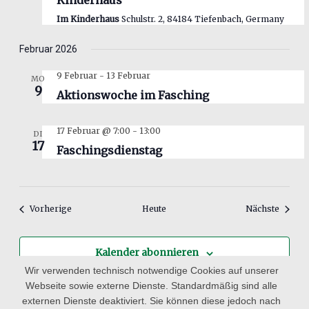
Kinderhaus
Im Kinderhaus
Schulstr. 2, 84184 Tiefenbach, Germany
Februar 2026
9 Februar
-
13 Februar
MO
9
Aktionswoche im Fasching
17 Februar @ 7:00
-
13:00
DI
17
Faschingsdienstag
Veranstaltungen
Verans
Vorherige
Heute
Nächste
Kalender abonnieren
Wir verwenden technisch notwendige Cookies auf unserer
Webseite sowie externe Dienste. Standardmäßig sind alle
externen Dienste deaktiviert. Sie können diese jedoch nach