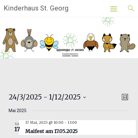
Skip
Kinderhaus St. Georg
to
content
Ansi
24/3/2025
 - 
1/12/2025
Ver
Liste
Datum
Ans
Navi
Mai 2025
wählen.
Nav
17 Mai, 2025 @ 10:00
-
13:00
SA
17
Maifest am 17.05.2025