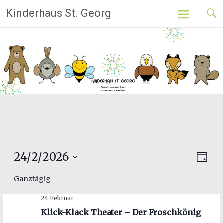
Skip
Kinderhaus St. Georg
to
content
Ansi
24/2/2026
Ver
Tag
Datum
Ans
Navi
Ganztägig
wählen.
Nav
24 Februar
Klick-Klack Theater – Der Froschkönig